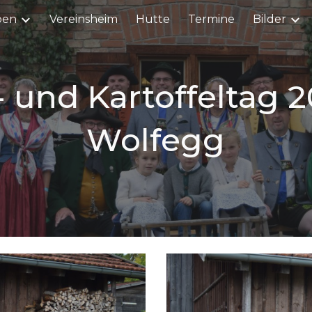
pen
Vereinsheim
Hütte
Termine
Bilder
ip to main content
Skip to navigat
- und Kartoffeltag 2
Wolfegg