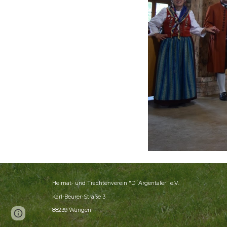
Heimat- und Trachtenverein "D´Argentaler" e.V.
Karl-Beurer-Straße 3
88239 Wangen
Report abuse